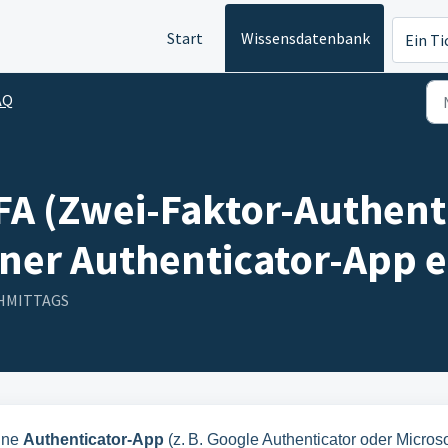
Start
Wissensdatenbank
Ein Ti
AQ
2FA (Zwei-Faktor-Authenti
iner Authenticator-App e
ACHMITTAGS
eine
Authenticator-App
(z. B. Google Authenticator oder Microso