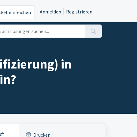
Anmelden
Registrieren
cket einreichen
fizierung) in
in?
ft
Drucken